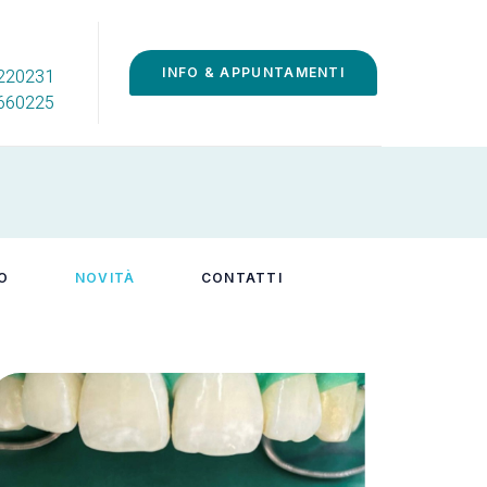
INFO & APPUNTAMENTI
.220231
0660225
O
NOVITÀ
CONTATTI