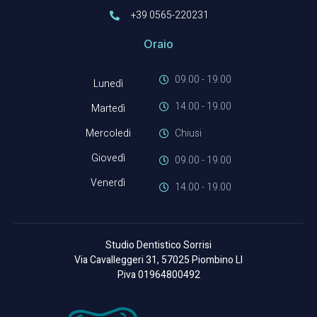
+39 0565-220231
Oraio
09.00 - 19.00
Lunedì
14.00 - 19.00
Martedì
Mercoledi
Chiusi
Giovedì
09.00 - 19.00
Venerdì
14.00 - 19.00
Studio Dentistico Sorrisi
Via Cavalleggeri 31, 57025 Piombino LI
P.iva 01964800492